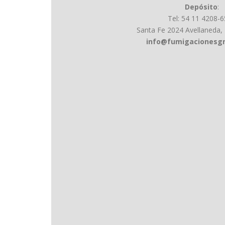
Depósito
:
Tel: 54 11 4208-
Santa Fe 2024 Avellaneda,
info@fumigacionesgn