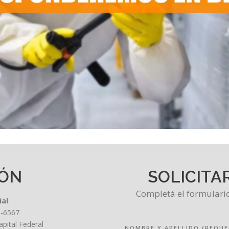
IÓN
SOLICITA
Completá el formulari
ial
:
8-6567
apital Federal
NOMBRE Y APELLIDO (REQUE